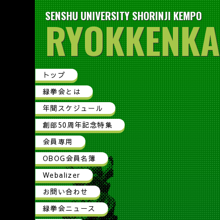
SENSHU UNIVERSITY SHORINJI KEMPO
RYOKKENKA
トップ
緑拳会とは
年間スケジュール
創部50周年記念特集
会員専用
OBOG会員名簿
Webalizer
お問い合わせ
緑拳会ニュース