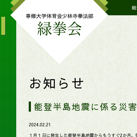
総
I
専修大学体育会
少林寺拳法部
緑拳会
お知らせ
能登半島地震に係る災
2024.02.21
１月１日に発生した能登半島地震からもうすぐ2か月。