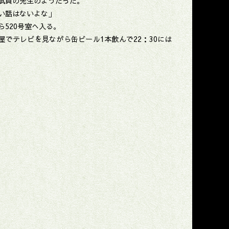
試員の先生のようだった。
い話はないよな」
520号室へ入る。
でテレビを見ながら缶ビール1本飲んで22：30には