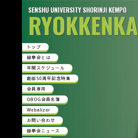
SENSHU UNIVERSITY SHORINJI KEMPO
RYOKKENKA
トップ
緑拳会とは
年間スケジュール
創部50周年記念特集
会員専用
OBOG会員名簿
Webalizer
お問い合わせ
緑拳会ニュース