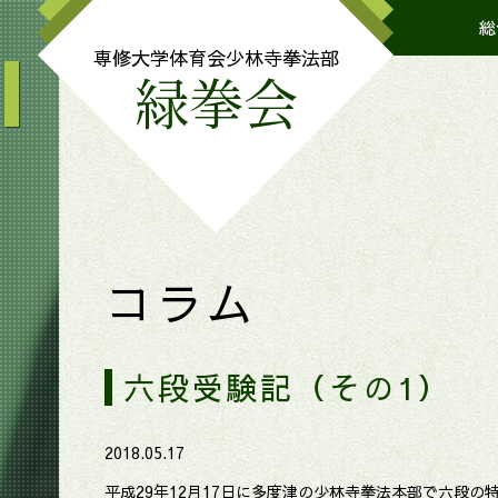
総
I
専修大学体育会
少林寺拳法部
緑拳会
コラム
六段受験記（その1）
2018.05.17
平成29年12月17日に多度津の少林寺拳法本部で六段