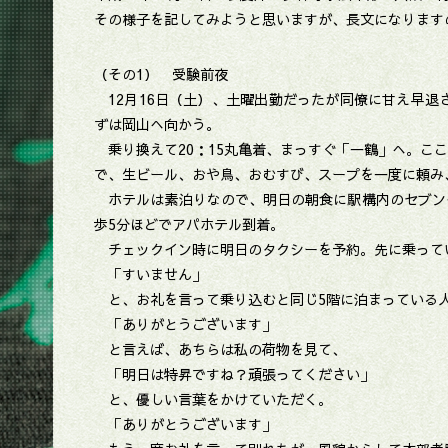
その様子を記してみようと思いますが、長文になります
（その1） 受験前夜
12月16日（土）、土曜出勤だったが同僚に甘え早退さ
ずは岡山へ向かう。
乗り換えて20：15丸亀着、まっすぐ「一鶴」へ。こ
で、生ビール、おや鳥、おむすび、スープを一度に頼み、
ホテルは素泊りなので、明日の朝食に駅構内のセブン
歩5分ほどでアパホテル到着。
チェックイン時に明日のタクシーを予約。先に乗って
「すいません」
と、お礼を言って乗り込むと同じ5階に泊まっている
「ありがとうございます」
と言えば、あちらは私の荷物を見て、
「明日は特昇ですね？頑張ってください」
と、優しい言葉をかけていただく。
「ありがとうございます」