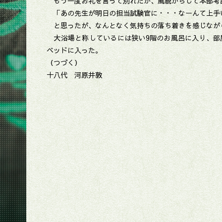
もう一度お礼を言って別れたが、風貌からして本部考
「あの先生が明日の担当試験官に・・・なーんて上手
と思ったが、なんとなく気持ちの落ち着きを感じながら
大浴場と称しているには狭い9階のお風呂に入り、部屋
ベッドに入った。
（つづく）
十八代 河原井敦