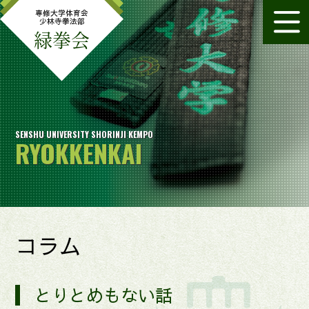
専修大学体育会
少林寺拳法部
緑拳会
SENSHU UNIVERSITY SHORINJI KEMPO
RYOKKENKAI
コラム
とりとめもない話