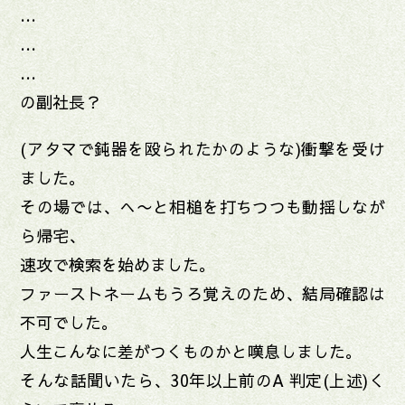
…
…
…
の副社長？
(アタマで鈍器を殴られたかのような)衝撃を受け
ました。
その場では、へ〜と相槌を打ちつつも動揺しなが
ら帰宅、
速攻で検索を始めました。
ファーストネームもうろ覚えのため、結局確認は
不可でした。
人生こんなに差がつくものかと嘆息しました。
そんな話聞いたら、30年以上前のA 判定(上述)く