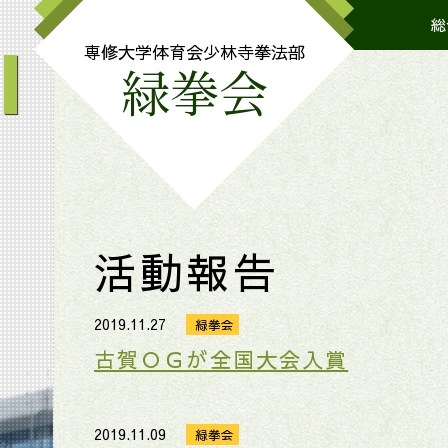
総
I
専修大学体育会
少林寺拳法部
緑拳会
活動報告
2019.11.27
緑拳会
古賀ＯＧが全国大会入賞
2019.11.09
緑拳会