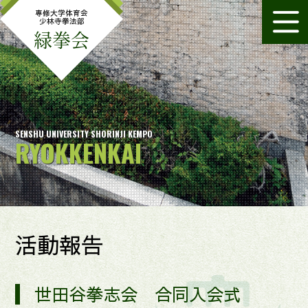
専修大学体育会
少林寺拳法部
緑拳会
SENSHU UNIVERSITY SHORINJI KEMPO
RYOKKENKAI
活動報告
世田谷拳志会 合同入会式