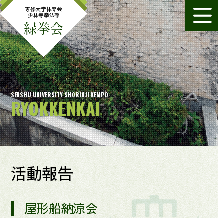
専修大学体育会
少林寺拳法部
緑拳会
SENSHU UNIVERSITY SHORINJI KEMPO
RYOKKENKAI
活動報告
屋形船納涼会