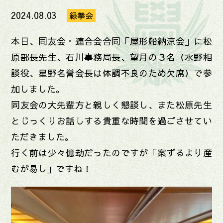
2024.08.03
緑拳会
本日、同友会・連合会合同「屋形船納涼会」に松
原部長先生、石川事務局長、望月の３名（水野相
談役、星野名誉会長は体調不良のため欠席）で参
加しました。
同友会の大先輩方と親しく懇談し、また松原先生
とじっくりお話しする貴重な時間を過ごさせてい
ただきました。
行く前は少々億劫だったのですが「案ずるより産
むが易し」ですね！